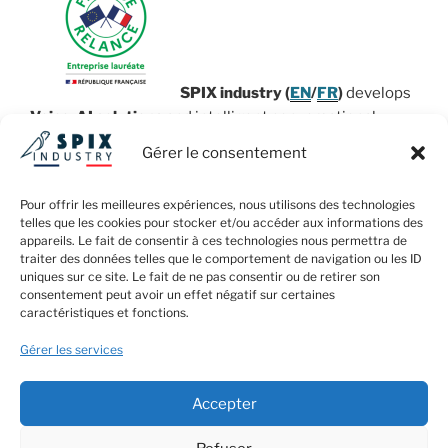
SPIX
industry
(
EN
/
FR
)
develops
Voice-AI solutions
and intelligent conversational
agents for the
Industry
. The company is committed to
Gérer le consentement
provide operational implementation of
artificial
intelligence technologies
for the benefit of the
Pour offrir les meilleures expériences, nous utilisons des technologies
industry in Europe.
telles que les cookies pour stocker et/ou accéder aux informations des
appareils. Le fait de consentir à ces technologies nous permettra de
Today, the question is no longer whether intelligent
traiter des données telles que le comportement de navigation ou les ID
uniques sur ce site. Le fait de ne pas consentir ou de retirer son
assistance and Voice-AI solutions can revolutionize
consentement peut avoir un effet négatif sur certaines
your industry, but how to integrate them into your
caractéristiques et fonctions.
industrial processes.
Gérer les services
Accepter