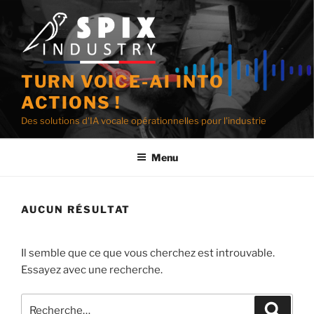
Aller
au
contenu
principal
TURN VOICE-AI INTO
ACTIONS !
Des solutions d'IA vocale opérationnelles pour l'industrie
Menu
AUCUN RÉSULTAT
Il semble que ce que vous cherchez est introuvable.
Essayez avec une recherche.
Recherche
Recher